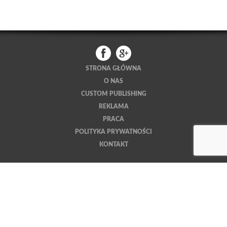
STRONA GŁÓWNA
O NAS
CUSTOM PUBLISHING
REKLAMA
PRACA
POLITYKA PRYWATNOŚCI
KONTAKT
ŚWIAT WNĘTRZ
DOM Z OGRODEM
TRAVEL POLSKA
BUSINESS LIFE POLSKA