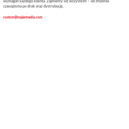
wymagań każdego klienta. Zajmiemy się wszystkim – od złożenia
czasopisma po druk oraz dystrybucję.
custom@majermedia.com